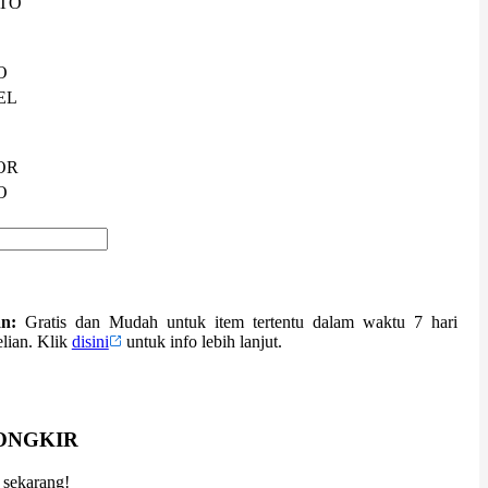
TO
O
EL
OR
O
n:
Gratis dan Mudah untuk item tertentu dalam waktu 7 hari
lian. Klik
disini
untuk info lebih lanjut.
ONGKIR
 sekarang!