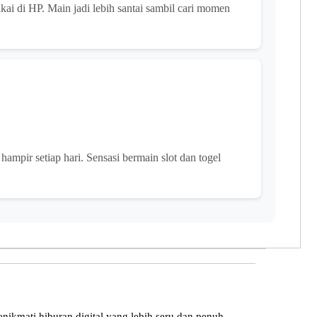
 di HP. Main jadi lebih santai sambil cari momen
pir setiap hari. Sensasi bermain slot dan togel
kmati hiburan digital yang lebih seru dan penuh