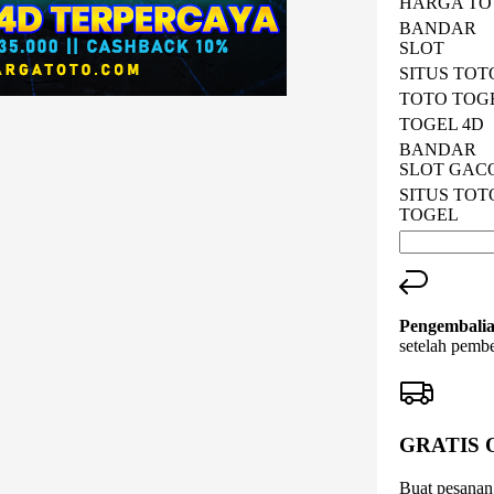
HARGA TO
halaman
yang
BANDAR
sama.
SLOT
SITUS TOT
TOTO TOG
TOGEL 4D
BANDAR
SLOT GAC
SITUS TOT
TOGEL
Pengembalia
setelah pembe
GRATIS 
Buat pesanan