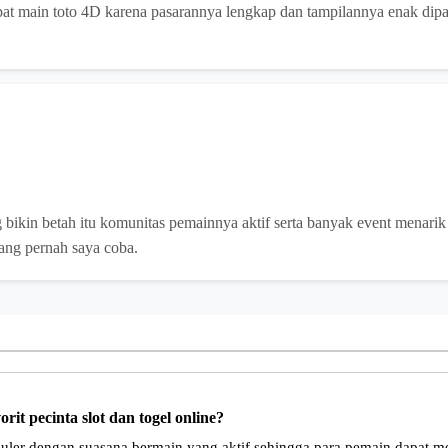
ain toto 4D karena pasarannya lengkap dan tampilannya enak dipakai
 betah itu komunitas pemainnya aktif serta banyak event menarik ham
 yang pernah saya coba.
 pecinta slot dan togel online?
 dengan suasana bermain yang aktif sehingga para pemain dapat meni