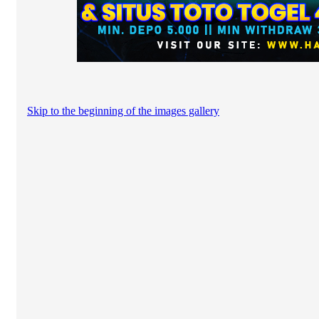
Skip to the beginning of the images gallery